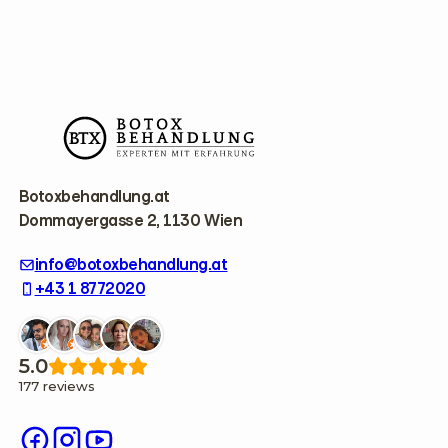
F
o
o
t
e
r
Botoxbehandlung.at
Dommayergasse 2, 1130 Wien
info@botoxbehandlung.at
+43 1 8772020
5.0
177 reviews