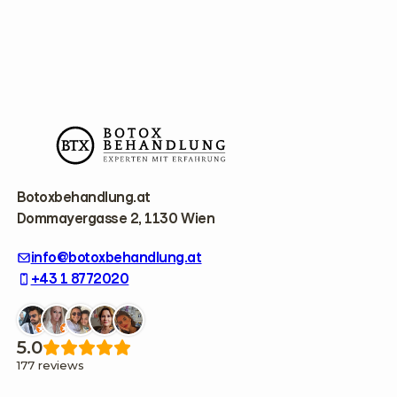
F
o
o
t
e
r
Botoxbehandlung.at
Dommayergasse 2, 1130 Wien
info@botoxbehandlung.at
+43 1 8772020
5.0
177 reviews