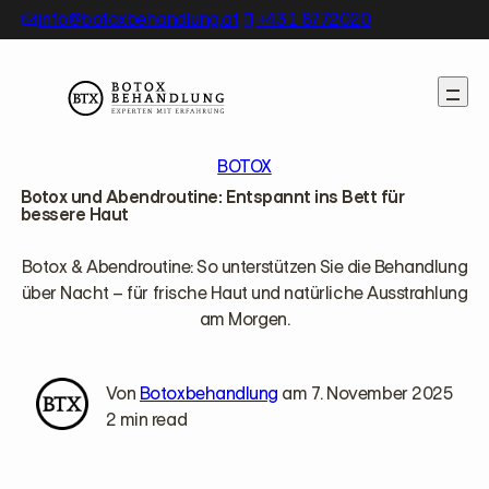
Skip
info@botoxbehandlung.at
+43 1 8772020
to
content
BOTOX
Botox und Abendroutine: Entspannt ins Bett für
bessere Haut
Botox & Abendroutine: So unterstützen Sie die Behandlung
über Nacht – für frische Haut und natürliche Ausstrahlung
am Morgen.
Von
Botoxbehandlung
am 7. November 2025
2 min read