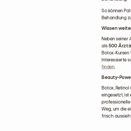
So können Pati
Behandlung zu
Wissen weiter
Neben seiner A
als
500 Ärzt:i
Botox-Kursen 
Interessierte 
finden
.
Beauty-Power
Botox, Retinol
eingesetzt, is
professionelle
Weg, um die e
frisch aussieht