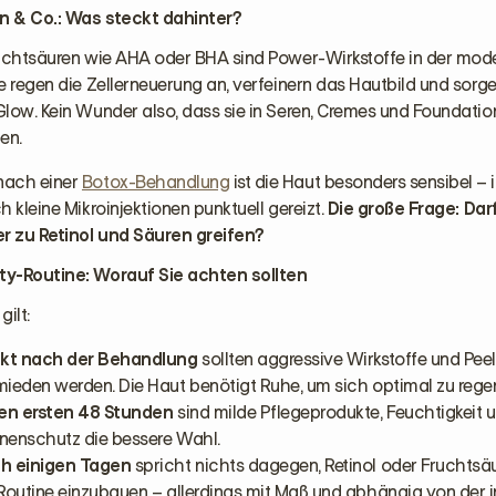
en & Co.: Was steckt dahinter?
ruchtsäuren wie AHA oder BHA sind Power-Wirkstoffe in der mod
e regen die Zellerneuerung an, verfeinern das Hautbild und sorge
Glow. Kein Wunder also, dass sie in Seren, Cremes und Foundati
en.
nach einer
Botox-Behandlung
ist die Haut besonders sensibel –
h kleine Mikroinjektionen punktuell gereizt.
Die große Frage: Dar
 zu Retinol und Säuren greifen?
y-Routine: Worauf Sie achten sollten
ilt:
ekt nach der Behandlung
sollten aggressive Wirkstoffe und Pee
ieden werden. Die Haut benötigt Ruhe, um sich optimal zu regen
den ersten 48 Stunden
sind milde Pflegeprodukte, Feuchtigkeit 
nenschutz die bessere Wahl.
h einigen Tagen
spricht nichts dagegen, Retinol oder Fruchtsäu
Routine einzubauen – allerdings mit Maß und abhängig von der i