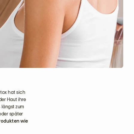
otox hat sich
der Haut ihre
s längst zum
 oder später
rodukten wie