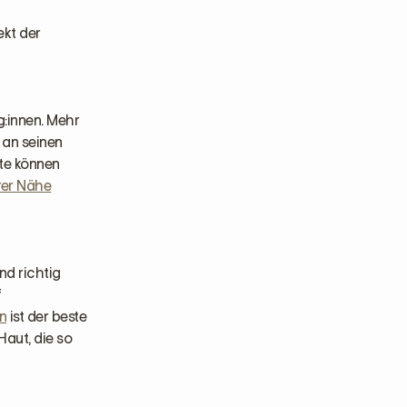
ekt der
g:innen. Mehr
 an seinen
te können
hrer Nähe
nd richtig
f
n
ist der beste
aut, die so