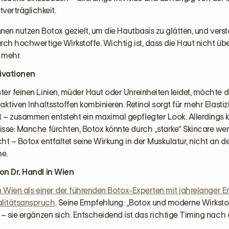
verträglichkeit.
innen nutzen Botox gezielt, um die Hautbasis zu glätten, und vers
rch hochwertige Wirkstoffe. Wichtig ist, dass die Haut nicht übe
t mehr.
ivationen
er feinen Linien, müder Haut oder Unreinheiten leidet, möchte 
aktiven Inhaltsstoffen kombinieren. Retinol sorgt für mehr Elastizi
– zusammen entsteht ein maximal gepflegter Look. Allerdings ku
sse: Manche fürchten, Botox könnte durch „starke“ Skincare wen
ht – Botox entfaltet seine Wirkung in der Muskulatur, nicht an d
e.
on Dr. Handl in Wien
 in Wien als einer der führenden Botox-Experten mit jahrelanger 
litätsanspruch
. Seine Empfehlung: „Botox und moderne Wirksto
 – sie ergänzen sich. Entscheidend ist das richtige Timing nach 