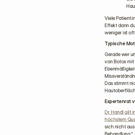
Haut
Viele Patient:
Effekt dann du
weniger ist of
Typische Mot
Gerade wer unt
von Botox mit 
Ebenmäßigkeit 
Missverständni
Das stimmt nic
Hautoberfläch
Expertenrat v
Dr. Handl gilt
höchstem Qua
sich nicht aus
Behandlung.“