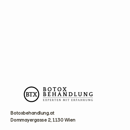
F
o
o
t
e
r
Botoxbehandlung.at
Dommayergasse 2, 1130 Wien