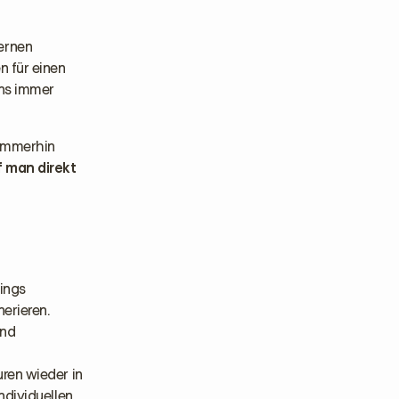
ernen
n für einen
ons immer
 immerhin
f man direkt
lings
erieren.
und
ren wieder in
ndividuellen