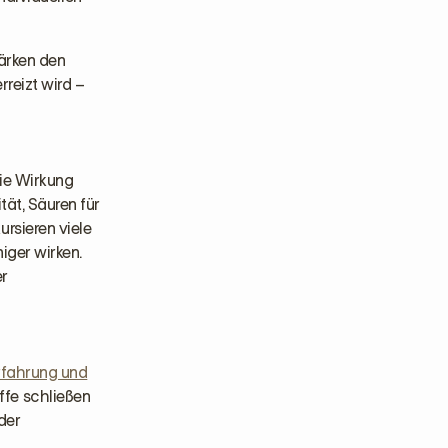
tärken den
rreizt wird –
die Wirkung
tät, Säuren für
rsieren viele
iger wirken.
er
Erfahrung und
ffe schließen
der