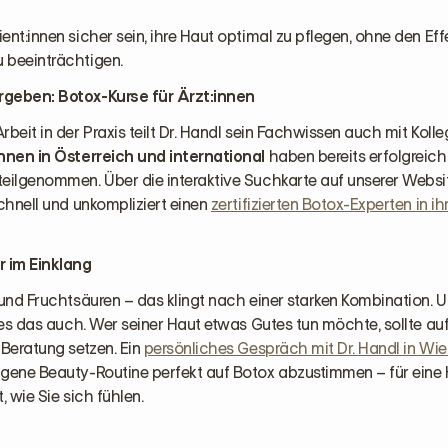
ent:innen sicher sein, ihre Haut optimal zu pflegen, ohne den Eff
 beeinträchtigen.
geben: Botox-Kurse für Ärzt:innen
rbeit in der Praxis teilt Dr. Handl sein Fachwissen auch mit Kolle
nnen in Österreich und international
haben bereits erfolgreich
teilgenommen. Über die interaktive Suchkarte auf unserer Websi
schnell und unkompliziert einen
zertifizierten Botox-Experten in i
 im Einklang
 und Fruchtsäuren – das klingt nach einer starken Kombination. U
t es das auch. Wer seiner Haut etwas Gutes tun möchte, sollte au
 Beratung setzen. Ein
persönliches Gespräch mit Dr. Handl in Wie
igene Beauty-Routine perfekt auf Botox abzustimmen – für eine H
, wie Sie sich fühlen.