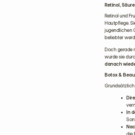
Retinol, Säur
Retinol und F
Hautpflege. Si
jugendlichen 
beliebter werd
Doch gerade 
wurde sie durc
danach wieder
Botox & Beaut
Grundsätzlich g
Dir
verm
In 
Son
Nac
die 