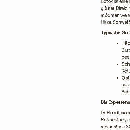
Botox ist eine
glättet. Direk
möchten weiter
Hitze, Schweiß
Typische Grün
Hit
Dur
beei
Sch
Rötu
Opt
setz
Beh
Die Expertens
Dr. Handl, ein
Behandlung so
mindestens 2