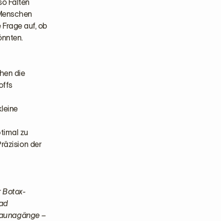
so Falten
e Menschen
 Frage auf, ob
önnten.
hen die
offs
leine
timal zu
Präzision der
r Botox-
bad
Saunagänge –