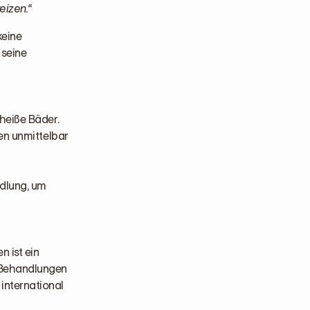
eizen.“
keine
 seine
heiße Bäder.
en unmittelbar
ndlung, um
n ist ein
n Behandlungen
 international