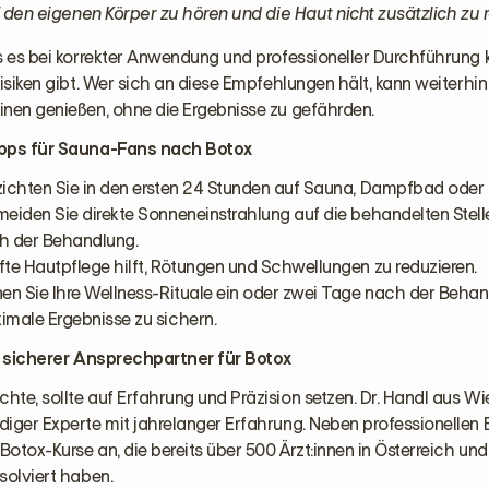
uf den eigenen Körper zu hören und die Haut nicht zusätzlich zu r
s es bei korrekter Anwendung und professioneller Durchführung 
Risiken gibt. Wer sich an diese Empfehlungen hält, kann weiterhin
inen genießen, ohne die Ergebnisse zu gefährden.
ipps für Sauna-Fans nach Botox
zichten Sie in den ersten 24 Stunden auf Sauna, Dampfbad oder 
eiden Sie direkte Sonneneinstrahlung auf die behandelten Stell
h der Behandlung.
te Hautpflege hilft, Rötungen und Schwellungen zu reduzieren.
nen Sie Ihre Wellness-Rituale ein oder zwei Tage nach der Beha
imale Ergebnisse zu sichern.
hr sicherer Ansprechpartner für Botox
te, sollte auf Erfahrung und Präzision setzen. Dr. Handl aus Wie
diger Experte mit jahrelanger Erfahrung. Neben professionelle
 Botox-Kurse an, die bereits über 500 Ärzt:innen in Österreich und
solviert haben.