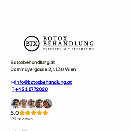
F
o
o
t
e
r
Botoxbehandlung.at
Dommayergasse 2, 1130 Wien
info@botoxbehandlung.at
+43 1 8772020
5.0
177 reviews