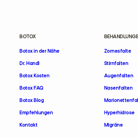
BOTOX
BEHANDLUNG
Botox in der Nähe
Zornesfalte
Dr. Handl
Stirnfalten
Botox Kosten
Augenfalten
Botox FAQ
Nasenfalten
Botox Blog
Marionettenfa
Empfehlungen
Hyperhidrose
Kontakt
Migräne