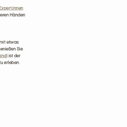
Expert:innen
cheren Händen
mit etwas
genießen Sie
andl
ist der
zu erleben.