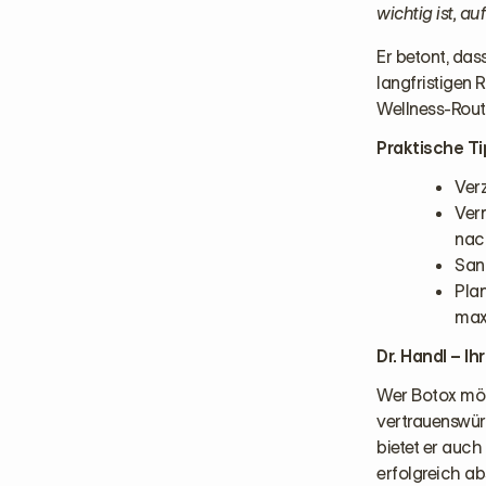
wichtig ist, a
Er betont, das
langfristigen 
Wellness-Rout
Praktische T
Ver
Verm
nac
Sanf
Pla
max
Dr. Handl – I
Wer Botox möch
vertrauenswür
bietet er auch
erfolgreich ab