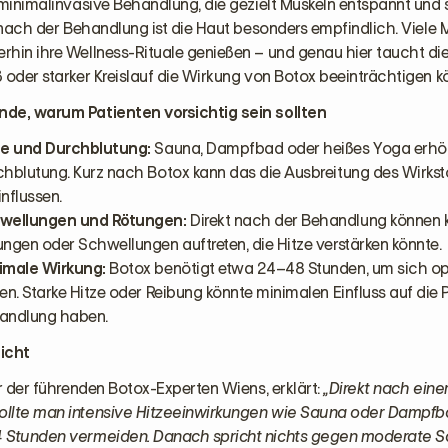
 minimalinvasive Behandlung, die gezielt Muskeln entspannt und 
t nach der Behandlung ist die Haut besonders empfindlich. Viel
hin ihre Wellness-Rituale genießen – und genau hier taucht die
 oder starker Kreislauf die Wirkung von Botox beeinträchtigen k
de, warum Patienten vorsichtig sein sollten
ze und Durchblutung:
Sauna, Dampfbad oder heißes Yoga erhö
chblutung. Kurz nach Botox kann das die Ausbreitung des Wirkst
nflussen.
wellungen und Rötungen:
Direkt nach der Behandlung können k
ngen oder Schwellungen auftreten, die Hitze verstärken könnte.
imale Wirkung:
Botox benötigt etwa 24–48 Stunden, um sich op
en. Starke Hitze oder Reibung könnte minimalen Einfluss auf die 
andlung haben.
icht
er der führenden Botox-Experten Wiens, erklärt:
„Direkt nach eine
llte man intensive Hitzeeinwirkungen wie Sauna oder Dampf
4 Stunden vermeiden. Danach spricht nichts gegen moderate 