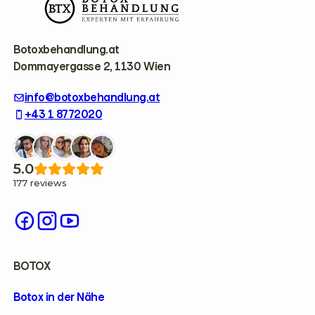
o
t
e
r
Botoxbehandlung.at
Dommayergasse 2, 1130 Wien
info@botoxbehandlung.at
+43 1 8772020
5.0
177 reviews
BOTOX
Botox in der Nähe