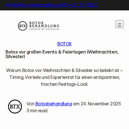
Skip
info@botoxbehandlung.at
+43 1 8772020
to
content
BOTOX
Botox vor großen Events & Feiertagen (Weihnachten,
Silvester)
Warum Botox vor Weihnachten & Silvester so beliebt ist –
Timing, Vorteile und Expertenrat für einen entspannten,
frischen Festtags-Look.
Von
Botoxbehandlung
am 24. November 2025
3 min read