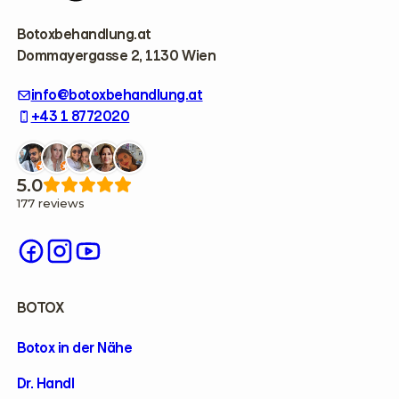
e
r
Botoxbehandlung.at
Dommayergasse 2, 1130 Wien
info@botoxbehandlung.at
+43 1 8772020
5.0
177 reviews
BOTOX
Botox in der Nähe
Dr. Handl