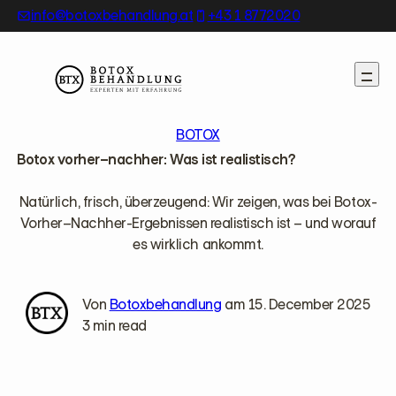
Skip
info@botoxbehandlung.at
+43 1 8772020
to
content
BOTOX
Botox vorher–nachher: Was ist realistisch?
Natürlich, frisch, überzeugend: Wir zeigen, was bei Botox-
Vorher–Nachher-Ergebnissen realistisch ist – und worauf
es wirklich ankommt.
Von
Botoxbehandlung
am 15. December 2025
3 min read