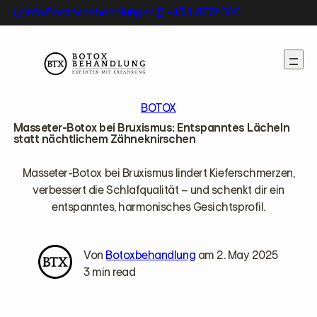
Skip
info@botoxbehandlung.at
+43 1 8772020
to
content
BOTOX
Masseter-Botox bei Bruxismus: Entspanntes Lächeln
statt nächtlichem Zähneknirschen
Masseter-Botox bei Bruxismus lindert Kieferschmerzen,
verbessert die Schlafqualität – und schenkt dir ein
entspanntes, harmonisches Gesichtsprofil.
Von
Botoxbehandlung
am 2. May 2025
3 min read