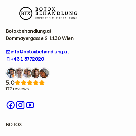
F
o
o
t
e
r
Botoxbehandlung.at
Dommayergasse 2, 1130 Wien
info@botoxbehandlung.at
+43 1 8772020
5.0
177 reviews
BOTOX