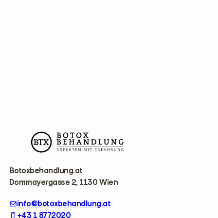
F
o
o
t
e
r
Botoxbehandlung.at
Dommayergasse 2, 1130 Wien
info@botoxbehandlung.at
+43 1 8772020