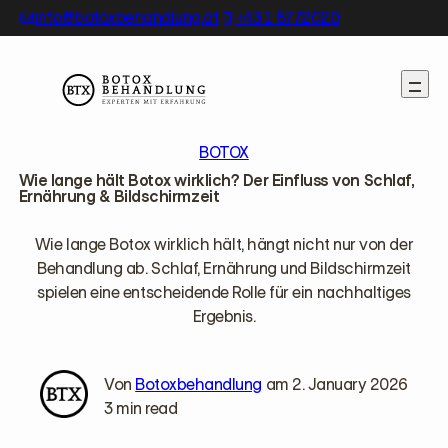
Skip
info@botoxbehandlung.at
+43 1 8772020
to
content
BOTOX
Wie lange hält Botox wirklich? Der Einfluss von Schlaf,
Ernährung & Bildschirmzeit
Wie lange Botox wirklich hält, hängt nicht nur von der
Behandlung ab. Schlaf, Ernährung und Bildschirmzeit
spielen eine entscheidende Rolle für ein nachhaltiges
Ergebnis.
Von
Botoxbehandlung
am 2. January 2026
3 min read