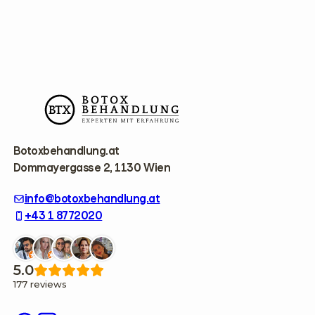
F
o
o
t
e
r
Botoxbehandlung.at
Dommayergasse 2, 1130 Wien
info@botoxbehandlung.at
+43 1 8772020
5.0
177 reviews