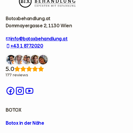
o
t
e
r
Botoxbehandlung.at
Dommayergasse 2, 1130 Wien
info@botoxbehandlung.at
+43 1 8772020
5.0
177 reviews
BOTOX
Botox in der Nähe