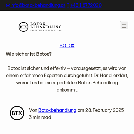
Skip
info@botoxbehandlung.at
+43 1 8772020
to
content
BOTOX
Wie sicher ist Botox?
Botox ist sicher und effektiv – vorausgesetzt, es wird von
einem erfahrenen Experten durchgeführt. Dr. Handl erklärt,
worauf es bei einer perfekten Botox-Behandlung
ankommt.
Von
Botoxbehandlung
am 28. February 2025
3 min read